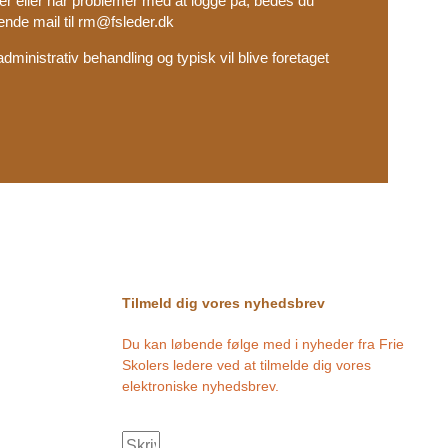
r eller har problemer med at logge på, bedes du
nde mail til
rm@fsleder.dk
ministrativ behandling og typisk vil blive foretaget
Tilmeld dig vores nyhedsbrev
Du kan løbende følge med i nyheder fra Frie
Skolers ledere ved at tilmelde dig vores
elektroniske nyhedsbrev.