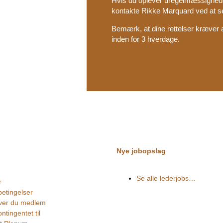
Hvis du oplever uregelmæssighede
kontakte Rikke Marquard ved at se
Bemærk, at dine rettelser kræver ad
inden for 3 hverdage.
Nye jobopslag
Se alle lederjobs…
r
betingelser
iver du medlem
ntingentet til