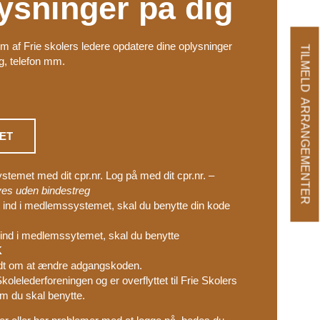
lysninger på dig
af Frie skolers ledere opdatere dine oplysninger
TILMELD ARRANGEMENTER
g, telefon mm.
ET
stemet med dit cpr.nr. Log på med dit cpr.nr.
–
ives uden bindestreg
t ind i medlemssystemet, skal du benytte din kode
t ind i medlemssytemet, skal du benytte
K
bedt om at ændre adgangskoden.
olelederforeningen og er overflyttet til Frie Skolers
om du skal benytte.