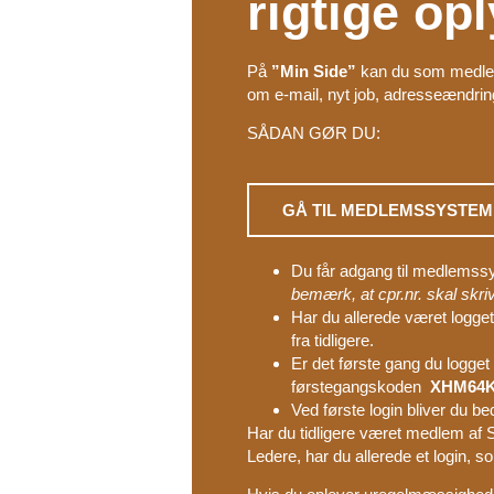
rigtige op
På
”Min Side”
kan du som medlem 
om e-mail, nyt job, adresseændrin
SÅDAN GØR DU:
GÅ TIL MEDLEMSSYSTEM
Du får adgang til medlemssy
bemærk, at cpr.nr. skal skr
Har du allerede været logge
fra tidligere.
Er det første gang du logge
førstegangskoden
XHM64
Ved første login bliver du 
Har du tidligere været medlem af Sk
Ledere, har du allerede et login, s