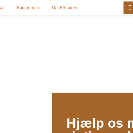
kår
Kurser m.m.
Om FSLedere
Hjælp os m